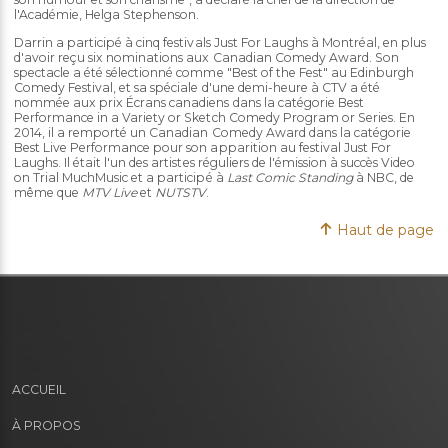
l'Académie, Helga Stephenson.
Darrin a participé à cinq festivals Just For Laughs à Montréal, en plus
d'avoir reçu six nominations aux Canadian Comedy Award. Son
spectacle a été sélectionné comme "Best of the Fest" au Edinburgh
Comedy Festival, et sa spéciale d'une demi-heure à CTV a été
nommée aux prix Écrans canadiens dans la catégorie Best
Performance in a Variety or Sketch Comedy Program or Series. En
2014, il a remporté un Canadian Comedy Award dans la catégorie
Best Live Performance pour son apparition au festival Just For
Laughs. Il était l'un des artistes réguliers de l'émission à succès Video
on Trial MuchMusic et a participé à
Last Comic Standing
à NBC, de
même que
MTV Live
et
NUTSTV
.
Haut de page
ACCUEIL
À PROPOS