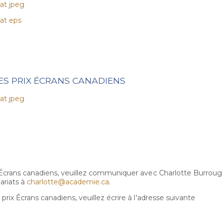
at jpeg
at eps
ES PRIX ÉCRANS CANADIENS
at jpeg
x Écrans canadiens, veuillez communiquer avec Charlotte Burrou
ariats
à
charlotte@academie.ca
.
rix Écrans canadiens, veuillez écrire à l'adresse suivante