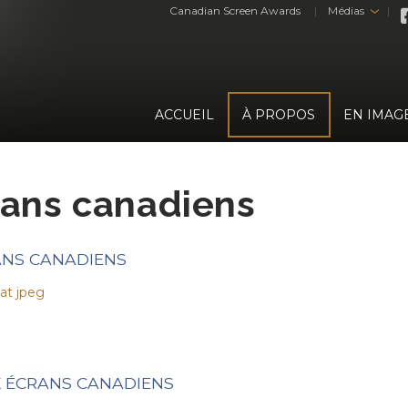
Canadian Screen Awards
Médias
›
ACCUEIL
À PROPOS
EN IMAG
rans canadiens
ANS CANADIENS
at jpeg
X ÉCRANS CANADIENS