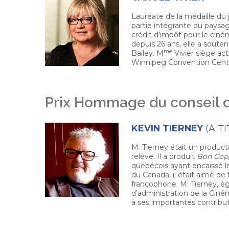
Lauréate de la médaille du 
partie intégrante du paysag
crédit d’impôt pour le ciné
depuis 26 ans, elle a sou
me
Bailey. M
Vivier siège ac
Winnipeg Convention Centr
Prix Hommage du conseil d
KEVIN TIERNEY
(À T
M. Tierney était un product
relève. Il a produit
Bon Cop
québécois ayant encaissé l
du Canada, il était aimé 
francophone. M. Tierney, ég
d’administration de la Ci
à ses importantes contrib