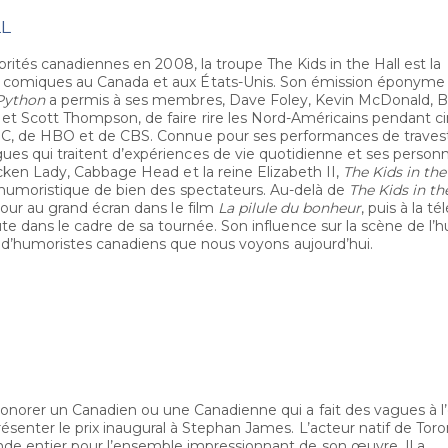
LL
ébrités canadiennes en 2008, la troupe The Kids in the Hall est la
 comiques au Canada et aux États-Unis. Son émission éponyme
Python
a permis à ses membres, Dave Foley, Kevin McDonald, 
t Scott Thompson, de faire rire les Nord-Américains pendant c
BC, de HBO et de CBS. Connue pour ses performances de travest
es qui traitent d’expériences de vie quotidienne et ses person
icken Lady, Cabbage Head et la reine Elizabeth II,
The Kids in the
n humoristique de bien des spectateurs. Au-delà de
The Kids in th
mour au grand écran dans le film
La pilule du bonheur
, puis à la té
ute dans le cadre de sa tournée. Son influence sur la scène de l
ion d’humoristes canadiens que nous voyons aujourd’hui.
honorer un Canadien ou une Canadienne qui a fait des vagues à l’
ésenter le prix inaugural à Stephan James. L’acteur natif de Toro
de entier pour l’ensemble impressionnant de son œuvre. Il a