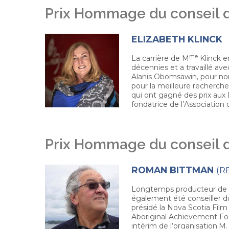
Prix Hommage du conseil d
ELIZABETH KLINCK
me
La carrière de M
Klinck e
décennies et a travaillé av
Alanis Obomsawin, pour nomm
pour la meilleure recherche 
qui ont gagné des prix a
fondatrice de l’Association
Prix Hommage du conseil d
ROMAN BITTMAN
(R
Longtemps producteur d
également été conseiller d
présidé la Nova Scotia Film
Aboriginal Achievement Fou
intérim de l’organisation.M