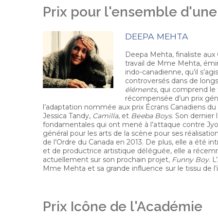
Prix pour l'ensemble d'une
DEEPA MEHTA
Deepa Mehta, finaliste aux 
travail de Mme Mehta, émine
indo-canadienne, qu’il s’agi
controversés dans de longs 
éléments
, qui comprend l
récompensée d’un prix gé
l’adaptation nommée aux prix Écrans Canadiens d
Jessica Tandy,
Camilla
, et
Beeba Boys
. Son dernier
fondamentales qui ont mené à l’attaque contre Jyot
général pour les arts de la scène pour ses réalisati
de l’Ordre du Canada en 2013. De plus, elle a été int
et de productrice artistique déléguée, elle a réc
actuellement sur son prochain projet,
Funny Boy
. 
Mme Mehta et sa grande influence sur le tissu de l
Prix Icône de l'Académie