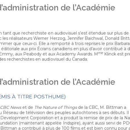
’administration de l’Académie
n tant que recherchiste en audiovisuel s’est étendue sur plus de 
ec les réalisateurs Werner Herzog, Jennifer Baichwal, Donald Britt
er que ceux-ci. Elle a remporté à trois reprises le prix Barbara
éditoriale aux prix Écrans canadiens en plus d’avoir contribué à d
me
ux Emmy, aux Peabody et aux Academy Awards. M
Klinck est pr
 des recherchistes en audiovisuel du Canada.
’administration de l’Académie
EMIS À TITRE POSTHUME)
e
CBC News
et de
The Nature of Things
de la CBC, M. Bittman a
u Réseau de télévision des peuples autochtones à ses débuts. Il
 Development Corporation et a produit la remise de prix de la Na
ndation (maintenant appelée Indspire), ayant aussi servi de PD
. Bittman a contribué à plus de 100 films et est bien connu pour 