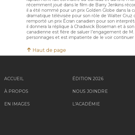
récemment joué dans le film de Barry Jenkins réc
il a été nommé pour un prix Golden Globe dans la c
dramatique télévisée pour son rôle de Walter Cruz
remporté un prix Écran canadien pour son interpr
il donnera la réplique à Chadwick Boseman et à son
canadienne est fière de saluer l’engagement de M. 
personnages et est impatiente de le voir continuer d
Haut de page
ACCUEIL
ÉDITION 2026
À PROPOS
NOUS JOINDRE
EN IMAGES
L'ACADÉMIE