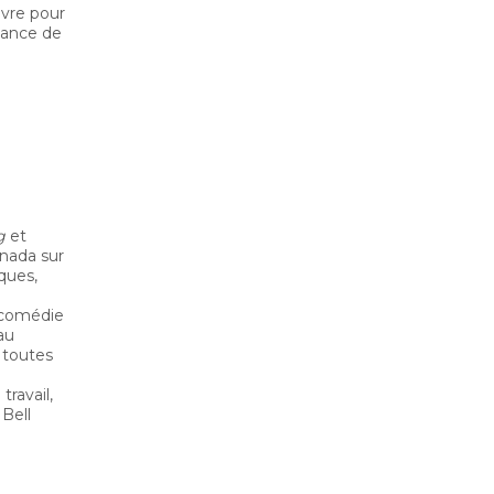
uvre pour
ssance de
ng
et
anada sur
ques,
e comédie
au
e toutes
ravail,
 Bell