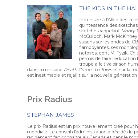
THE KIDS IN THE HA
Intronisée à l’Allée des cél
quintessence des sketches
sketches rappelant
Monty 
McCulloch, Mark McKinney e
saisons sur les ondes de C
flamboyantes, ses monologu
notoires, dont M. Tyzik, Ch
permis de faire l’éducatio
troupe a fait valoir son hu
dans la minisérie
Death Comes to Town
et sur la ro
est inestimable et rejaillit sur la nouvelle générat
Prix Radius
STEPHAN JAMES
Le prix Radius est un prix nouvellement créé pour 
mondiale. Le conseil d’administration a décidé de pr
rapidement fait connaître au Canada et dans le mon