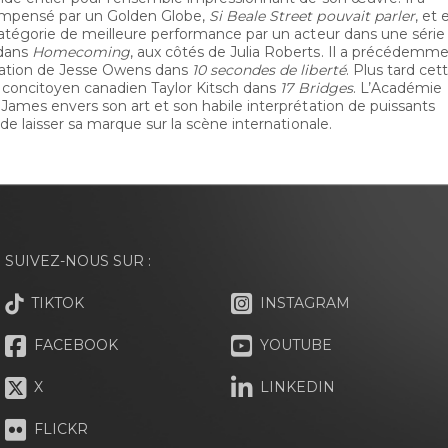
ompensé par un Golden Globe,
Si Beale Street pouvait parler
, et 
atégorie de meilleure performance par un acteur dans une série
 dans
Homecoming
, aux côtés de Julia Roberts. Il a précédemm
étation de Jesse Owens dans
10 secondes de liberté
. Plus tard cet
 concitoyen canadien Taylor Kitsch dans
17 Bridges
. L’Académie
James envers son art et son habile interprétation de puissants
e laisser sa marque sur la scène internationale.
SUIVEZ-NOUS SUR :
TIKTOK
INSTAGRAM
FACEBOOK
YOUTUBE
X
LINKEDIN
FLICKR