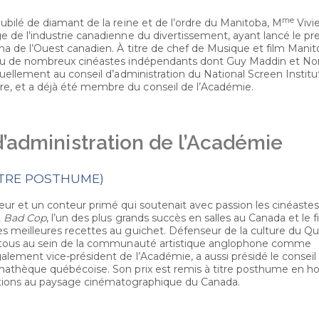
me
jubilé de diamant de la reine et de l’ordre du Manitoba, M
Vivie
e de l’industrie canadienne du divertissement, ayant lancé le pr
ma de l’Ouest canadien. À titre de chef de Musique et film Mani
tenu de nombreux cinéastes indépendants dont Guy Maddin et N
tuellement au conseil d’administration du National Screen Institu
e, et a déjà été membre du conseil de l’Académie.
’administration de l’Académie
ITRE POSTHUME)
eur et un conteur primé qui soutenait avec passion les cinéastes
, Bad Cop
, l’un des plus grands succès en salles au Canada et le f
es meilleures recettes au guichet. Défenseur de la culture du Q
de tous au sein de la communauté artistique anglophone comme
alement vice-président de l’Académie, a aussi présidé le conseil
némathèque québécoise. Son prix est remis à titre posthume en
utions au paysage cinématographique du Canada.