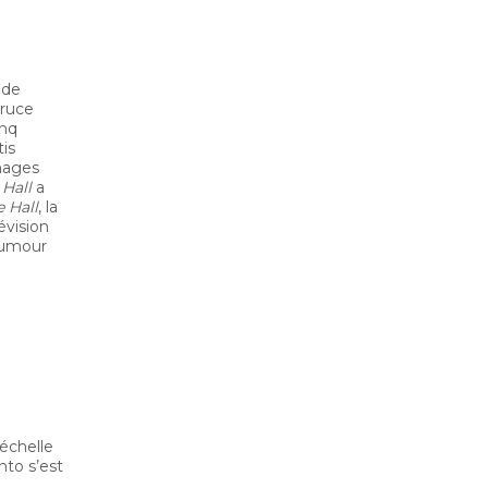
 de
Bruce
inq
is
nages
 Hall
a
e Hall
, la
lévision
’humour
échelle
nto s’est