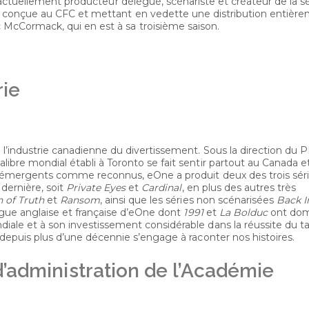
st actuellement producteur délégué, scénariste et créateur de la s
, conçue au CFC et mettant en vedette une distribution entièr
McCormack, qui en est à sa troisième saison.
rie
 l’industrie canadienne du divertissement. Sous la direction du 
ibre mondial établi à Toronto se fait sentir partout au Canada e
i, émergents comme reconnus, eOne a produit deux des trois sér
dernière, soit
Private Eyes
et
Cardinal
, en plus des autres très
 of Truth
et
Ransom
, ainsi que les séries non scénarisées
Back I
angue anglaise et française d’eOne dont
1991
et
La Bolduc
ont dom
iale et à son investissement considérable dans la réussite du ta
 depuis plus d’une décennie s’engage à raconter nos histoires.
’administration de l’Académie