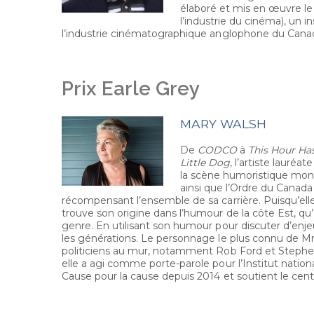
élaboré et mis en œuvre le 
l’industrie du cinéma), un i
l’industrie cinématographique anglophone du Cana
Prix Earle Grey
MARY WALSH
De
CODCO
à
This Hour Ha
Little Dog
, l’artiste lauré
la scène humoristique mondi
ainsi que l’Ordre du Canada
récompensant l’ensemble de sa carrière. Puisqu’elle
trouve son origine dans l’humour de la côte Est, qu’
genre. En utilisant son humour pour discuter d’enjeu
les générations. Le personnage le plus connu de 
politiciens au mur, notamment Rob Ford et Stephen 
elle a agi comme porte-parole pour l’Institut natio
Cause pour la cause depuis 2014 et soutient le ce