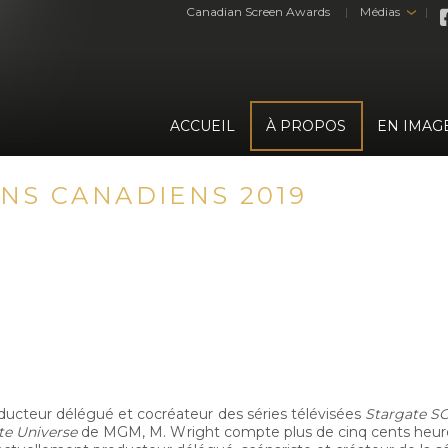
Canadian Screen Awards
Médias
›
ACCUEIL
À PROPOS
EN IMAG
ANS CANADIENS 2019
cteur délégué et cocréateur des séries télévisées
Stargate SG
te Universe
de MGM, M. Wright compte plus de cinq cents heur