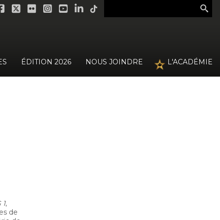
ES
ÉDITION 2026
NOUS JOINDRE
L'ACADÉMIE
 1
,
es de