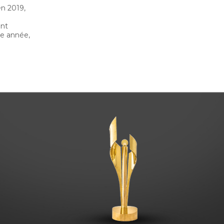
en 2019,
ent
te année,