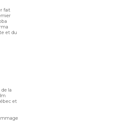
r fait
emier
toba
orma
te et du
 de la
ilm
uébec et
 hommage