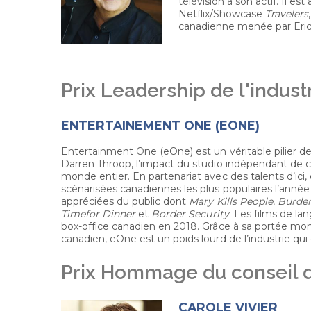
télévision à son actif. Il e
Netflix/Showcase
Travelers
canadienne menée par Eric 
Prix Leadership de l'indust
ENTERTAINEMENT ONE (EONE)
Entertainment One (eOne) est un véritable pilier de
Darren Throop, l’impact du studio indépendant de cal
monde entier. En partenariat avec des talents d’ic
scénarisées canadiennes les plus populaires l’année 
appréciées du public dont
Mary Kills People
,
Burden
Time
for Dinner
et
Border Security
. Les films de l
box-office canadien en 2018. Grâce à sa portée mond
canadien, eOne est un poids lourd de l’industrie qui
Prix Hommage du conseil d
CAROLE VIVIER