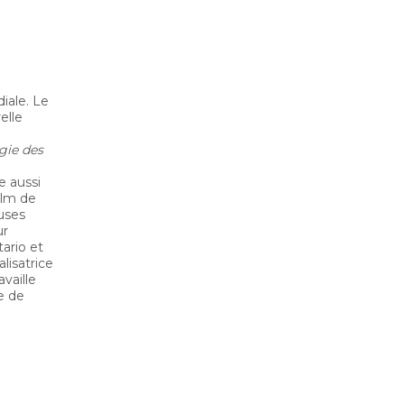
iale. Le
elle
ogie des
e aussi
film de
uses
ur
ario et
lisatrice
availle
e de