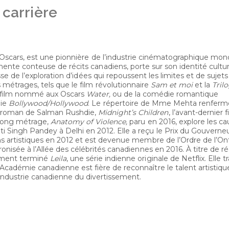
 carrière
Oscars, est une pionnière de l’industrie cinématographique mond
nte conteuse de récits canadiens, porte sur son identité cultur
sse de l’exploration d’idées qui repoussent les limites et de sujets
métrages, tels que le film révolutionnaire
Sam et moi
et la
Tril
e film nommé aux Oscars
Water
,
ou de la comédie romantique
nie
Bollywood/Hollywood
. Le répertoire de Mme Mehta renferm
u roman de Salman Rushdie,
Midnight’s Children
, l’avant-dernier 
 long métrage,
Anatomy of Violence,
paru en 2016, explore les ca
i Singh Pandey à Delhi en 2012. Elle a reçu le Prix du Gouverne
ons artistiques en 2012 et est devenue membre de l’Ordre de l’Ont
ronisée à l’Allée des célébrités canadiennes en 2016. À titre de réa
emment terminé
Leila
, une série indienne originale de Netflix. Elle tr
L’Académie canadienne est fière de reconnaître le talent artistiqu
’industrie canadienne du divertissement.