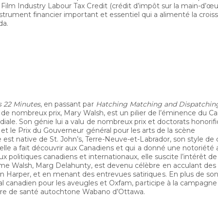
Film Industry Labour Tax Credit (crédit d’impôt sur la main-d’œ
nstrument financier important et essentiel qui a alimenté la croi
da.
s 22 Minutes
, en passant par
Hatching Matching and Dispatchi
ate de nombreux prix, Mary Walsh, est un pilier de l’éminence du C
ale. Son génie lui a valu de nombreux prix et doctorats honorifi
 et le Prix du Gouverneur général pour les arts de la scène
 est native de St. John’s, Terre-Neuve-et-Labrador, son style d
elle a fait découvrir aux Canadiens et qui a donné une notoriété 
x politiques canadiens et internationaux, elle suscite l’intérêt d
Mme Walsh, Marg Delahunty, est devenu célèbre en acculant des
Harper, et en menant des entrevues satiriques. En plus de son t
nal canadien pour les aveugles et Oxfam, participe à la campagne
ntre de santé autochtone Wabano d’Ottawa.