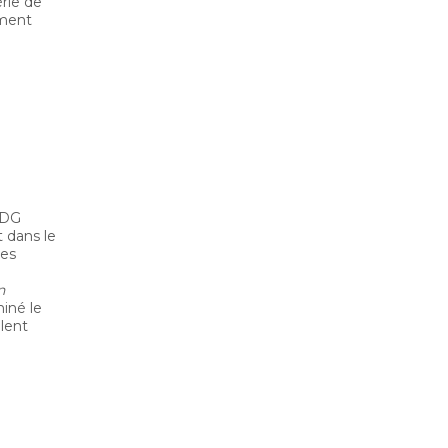
érie de
ement
PDG
t dans le
ies
n
iné le
lent