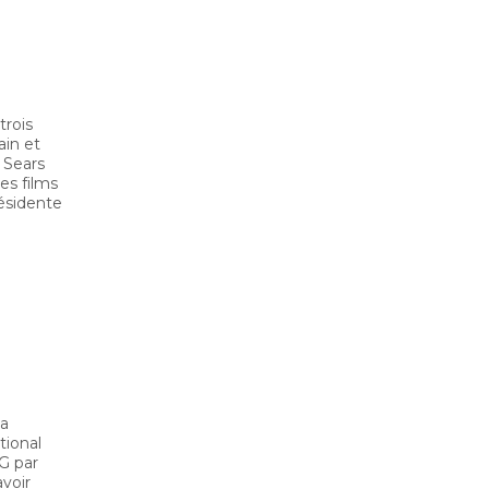
trois
ain et
 Sears
es films
ésidente
 a
tional
G par
avoir