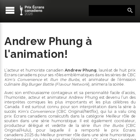
Andrew Phung à
l'animation!
L’acteur et humoriste canadien
Andrew Phung
, lauréat de huit prix
Écrans canadiens pour ses rôles emblématiques dans les séries de CBC
Kim’s Convenience
et
Run the Burbs
, et animateur de l’émission
culinaire
Big Burger Battle (Flavour Network
), animera la soirée.
Avec son enthousiasme contagieux et sa personnalité facile d’accès,
l’humoriste, acteur et animateur Andrew Phung est devenu l’un des
interprètes comiques les plus importants et les plus célèbres du
Canada. Il est surtout connu pour son interprétation dans la série à
succès
Kim’s Convenience
(CBC Original/Netflix), qui lui a valu cinq
prix Écrans canadiens consécutifs dans la catégorie Meilleur rôle de
soutien dans une série humoristique. Il est également cocréateur,
producteur délégué et vedette de la série
Run the Burbs
(CBC
Original/Hulu), pour laquelle il a remporté le prix Écrans
canadiens 2025 du Meilleur premier rôle dans une série humoristique.
Dernièrement, on a pu le voir dans l’émission
LOL: Last One Laughing