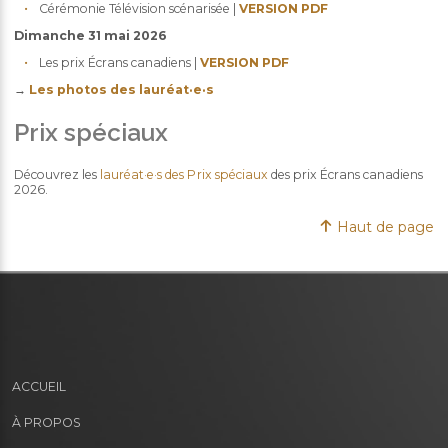
Cérémonie Télévision scénarisée |
VERSION PDF
Dimanche 31 mai 2026
Les prix Écrans canadiens |
VERSION PDF
→
Les photos des lauréat·e·s
Prix spéciaux
Découvrez les
lauréat·e·s des Prix spéciaux
des prix Écrans canadiens
2026.
Haut de page
ACCUEIL
À PROPOS