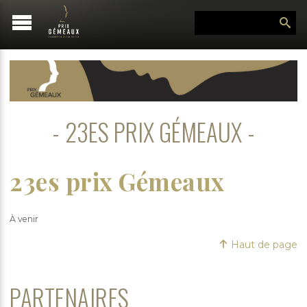
23ES PRIX GÉMEAUX
23es prix Gémeaux
À venir
Haut de page
PARTENAIRES