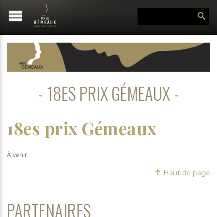
18ES PRIX GÉMEAUX
18es prix Gémeaux
À venir
Haut de page
PARTENAIRES