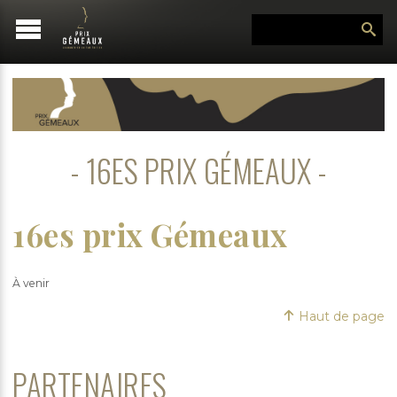
16ES PRIX GÉMEAUX
16es prix Gémeaux
À venir
Haut de page
PARTENAIRES