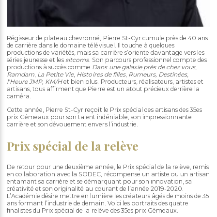
Régisseur de plateau chevronné, Pierre St-Cyr cumule près de 40 ans
de carrière dans le domaine télévisuel. Il touche à quelques
productions de variétés, mais sa carrière s’oriente davantage vers les
séries jeunesse et les
sitcoms
. Son parcours professionnel compte des
productions à succès comme
Dans une galaxie près de chez vous
,
Ramdam
,
La Petite Vie
,
Histoires de filles
,
Rumeurs, Destinées
,
l’Heure JMP, KM/H
et bien plus. Producteurs, réalisateurs, artistes et
artisans, tous affirment que Pierre est un atout précieux derrière la
caméra.
Cette année, Pierre St-Cyr reçoit le Prix spécial des artisans des 35es
prix Gémeaux pour son talent indéniable, son impressionnante
carrière et son dévouement envers l’industrie.
Prix spécial de la relève
De retour pour une deuxième année, le Prix spécial de la relève, remis
en collaboration avec la SODEC, récompense un artiste ou un artisan
entamant sa carrière et se démarquant pour son innovation, sa
créativité et son originalité au courant de l’année 2019-2020.
L’Académie désire mettre en lumière les créateurs âgés de moins de 35
ans formant l’industrie de demain. Voici les portraits des quatre
finalistes du Prix spécial de la relève des 35es prix Gémeaux.