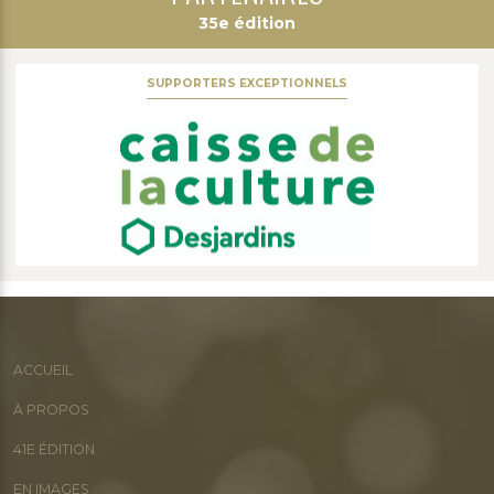
35e édition
SUPPORTERS EXCEPTIONNELS
ACCUEIL
À PROPOS
41E ÉDITION
EN IMAGES