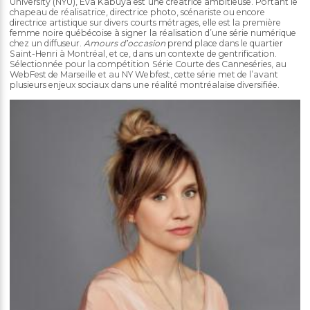
University (NYU), Eva Kabuya est une créatrice ambitieuse. Portant le
chapeau de réalisatrice, directrice photo, scénariste ou encore
directrice artistique sur divers courts métrages, elle est la première
femme noire québécoise à signer la réalisation d’une série numérique
chez un diffuseur.
Amours d’occasion
prend place dans le quartier
Saint-Henri à Montréal, et ce, dans un contexte de gentrification.
Sélectionnée pour la compétition Série Courte des Canneséries, au
WebFest de Marseille et au NY Webfest, cette série met de l’avant
plusieurs enjeux sociaux dans une réalité montréalaise diversifiée.