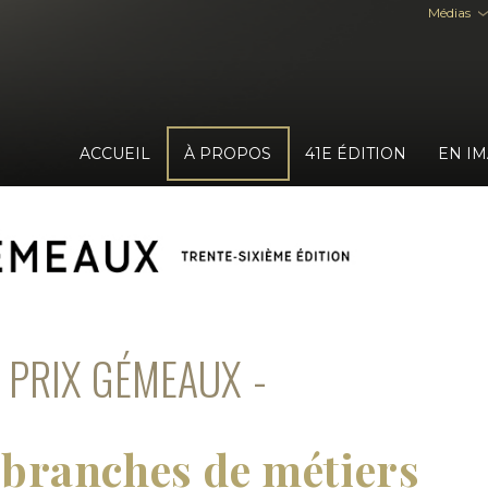
Médias
ACCUEIL
À PROPOS
41E ÉDITION
EN I
 PRIX GÉMEAUX
r branches de métiers