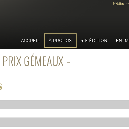
Médias
ACCUEIL
À PROPOS
41E ÉDITION
EN I
 PRIX GÉMEAUX
s