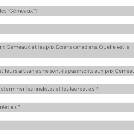
x les "Gémeaux"?
rix Gémeaux et les prix Écrans canadiens. Quelle est la
.
t leurs artisan.e.s ne sont-ils pas inscrits aux prix Gémea
terminer les finalistes et les lauréat.e.s ?
réat.e.s ?