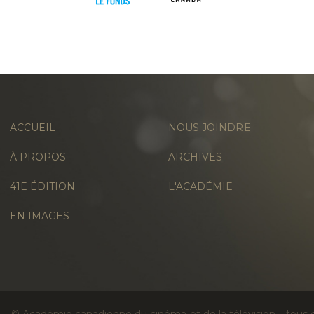
3 – LE VOTE DES MEMBRES DE L'ACADÉMIE
ACCUEIL
NOUS JOINDRE
À PROPOS
ARCHIVES
41E ÉDITION
L'ACADÉMIE
4 – LE DÉVOILEMENT DES LAURÉAT.E.S
EN IMAGES