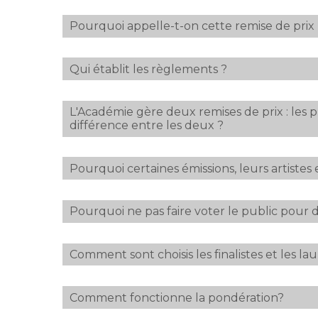
Pourquoi appelle-t-on cette remise de pri
Qui établit les règlements ?
L'Académie gère deux remises de prix : les p
différence entre les deux ?
cliquez ici
Pourquoi certaines émissions, leurs artistes e
règlements en vigueur
Pourquoi ne pas faire voter le public pour dé
Comment sont choisis les finalistes et les lau
Comment fonctionne la pondération?
1 - L'INSCRIPTION