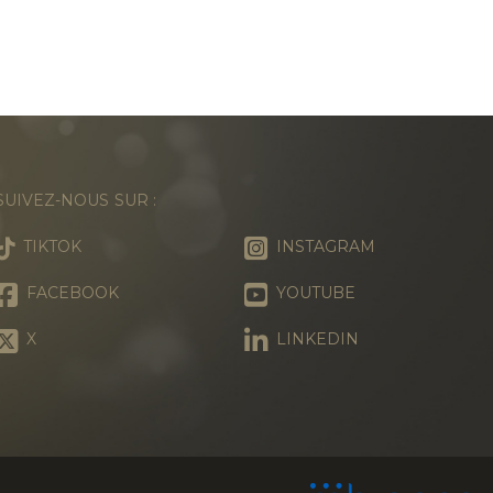
SUIVEZ-NOUS SUR :
TIKTOK
INSTAGRAM
FACEBOOK
YOUTUBE
X
LINKEDIN