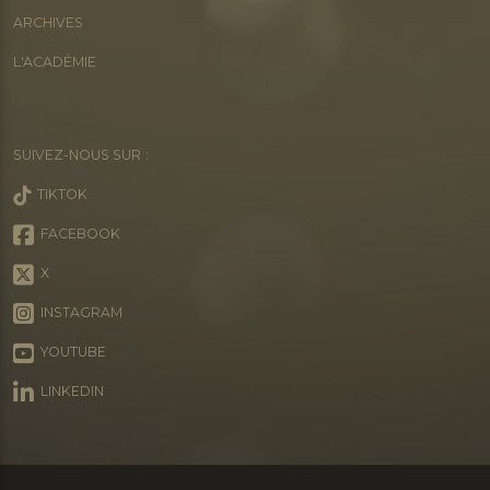
ARCHIVES
L'ACADÉMIE
SUIVEZ-NOUS SUR :
TIKTOK
FACEBOOK
X
INSTAGRAM
YOUTUBE
LINKEDIN