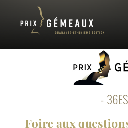
36ES
Foire aux questions