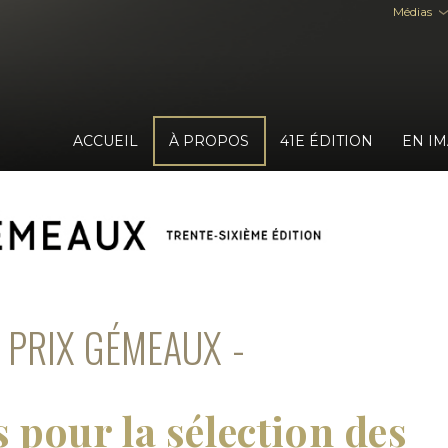
Médias
ACCUEIL
À PROPOS
41E ÉDITION
EN I
 PRIX GÉMEAUX
 pour la sélection des