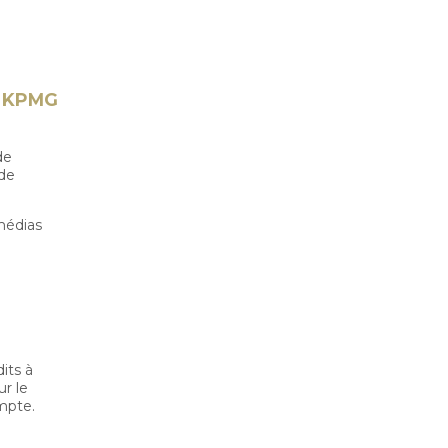
de KPMG
de
 de
 médias
its à
r le
ompte.