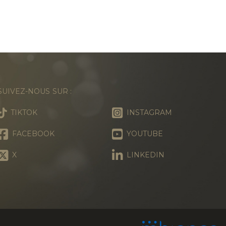
SUIVEZ-NOUS SUR :
TIKTOK
INSTAGRAM
FACEBOOK
YOUTUBE
X
LINKEDIN