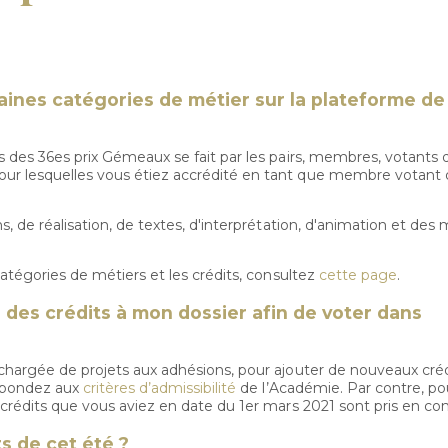
taines catégories de métier sur la plateforme 
rs des 36es prix Gémeaux se fait par les pairs, membres, votants 
our lesquelles vous étiez accrédité en tant que membre votant
s, de réalisation, de textes, d'interprétation, d'animation et des
catégories de métiers et les crédits, consultez
cette page
.
 des crédits à mon dossier afin de voter dans
 chargée de projets aux adhésions, pour ajouter de nouveaux créd
répondez aux
critères d’admissibilité
de l’Académie. Par contre, pou
s crédits que vous aviez en date du 1er mars 2021 sont pris en c
s de cet été ?