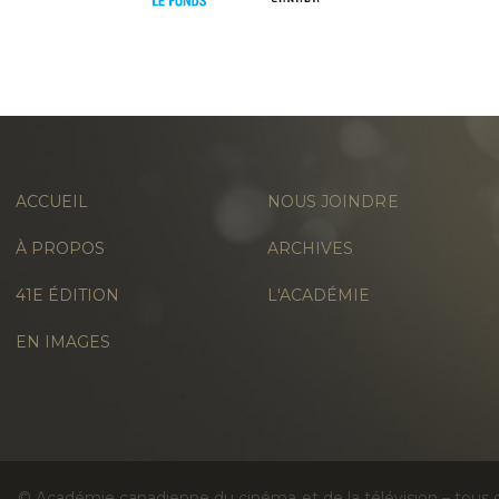
ACCUEIL
NOUS JOINDRE
À PROPOS
ARCHIVES
41E ÉDITION
L'ACADÉMIE
EN IMAGES
© Académie canadienne du cinéma et de la télévision – tous d