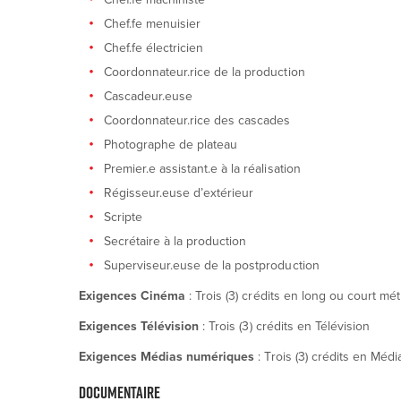
Chef.fe menuisier
Chef.fe électricien
Coordonnateur.rice de la production
Cascadeur.euse
Coordonnateur.rice des cascades
Photographe de plateau
Premier.e assistant.e à la réalisation
Régisseur.euse d’extérieur
Scripte
Secrétaire à la production
Superviseur.euse de la postproduction
Exigences Cinéma
: Trois (3) crédits en long ou court mé
Exigences Télévision
: Trois (3) crédits en Télévision
Exigences Médias numériques
: Trois (3) crédits en M
DOCUMENTAIRE