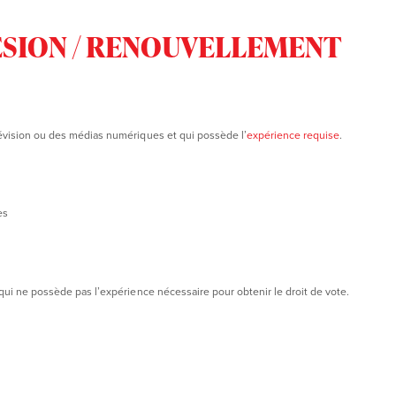
SION / RENOUVELLEMENT
lévision ou des médias numériques et qui possède l’
expérience requise
.
ses
 qui ne possède pas l’expérience nécessaire pour obtenir le droit de vote.