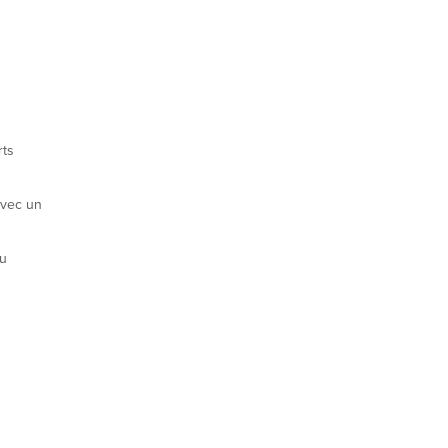
rts
avec un
nu