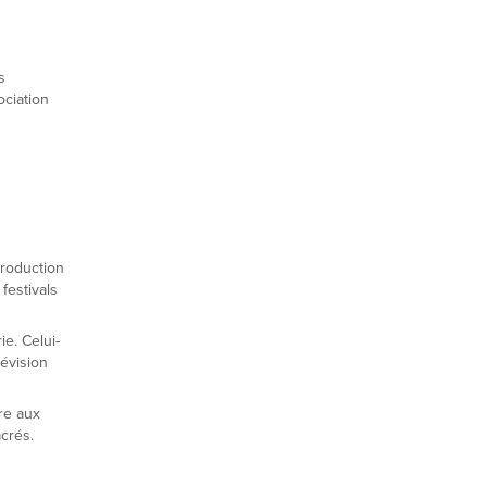
s
ociation
production
festivals
e. Celui-
lévision
re aux
crés.