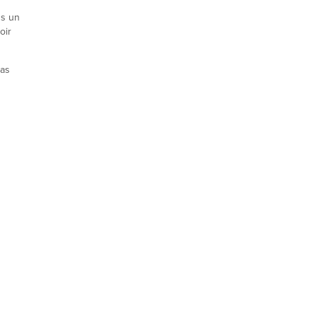
ns un
oir
ias
s