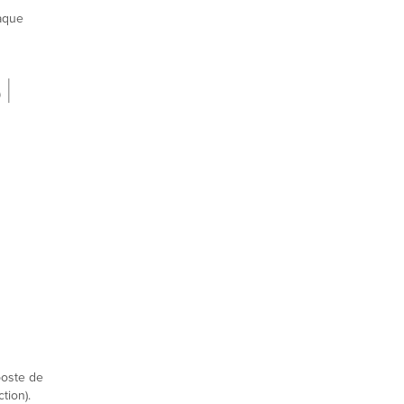
haque
|
poste de
tion).