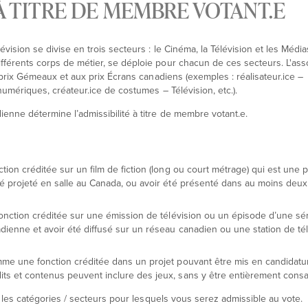
À TITRE DE MEMBRE VOTANT.E
vision se divise en trois secteurs : le Cinéma, la Télévision et les Média
férents corps de métier, se déploie pour chacun de ces secteurs. L'ass
 prix Gémeaux et aux prix Écrans canadiens (exemples : réalisateur.ice –
numériques, créateur.ice de costumes – Télévision, etc.).
nne détermine l’admissibilité à titre de membre votant.e.
tion créditée sur un film de fiction (long ou court métrage) qui est une 
té projeté en salle au Canada, ou avoir été présenté dans au moins deux 
fonction créditée sur une émission de télévision ou un épisode d’une séri
dienne et avoir été diffusé sur un réseau canadien ou une station de té
mme une fonction créditée dans un projet pouvant être mis en candidatu
its et contenus peuvent inclure des jeux, sans y être entièrement consa
r les catégories / secteurs pour lesquels vous serez admissible au vote.