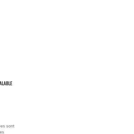
valable
rées sont
les