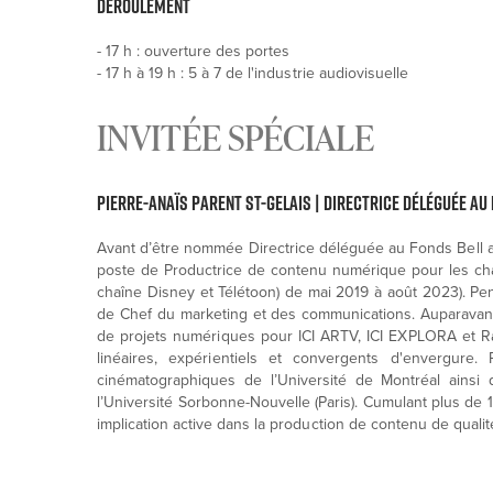
DÉROULEMENT
- 17 h : ouverture des portes
- 17 h à 19 h : 5 à 7 de l'industrie audiovisuelle
INVITÉE SPÉCIALE
Pierre-Anaïs Parent St-Gelais | Directrice déléguée au
Avant d’être nommée Directrice déléguée au Fonds Bell au
poste de Productrice de contenu numérique pour les chaî
chaîne Disney et Télétoon) de mai 2019 à août 2023). Pend
de Chef du marketing et des communications. Auparavant
de projets numériques pour ICI ARTV, ICI EXPLORA et Rad
linéaires, expérientiels et convergents d'envergure. 
cinématographiques de l’Université de Montréal ainsi
l’Université Sorbonne-Nouvelle (Paris). Cumulant plus de 1
implication active dans la production de contenu de qualit