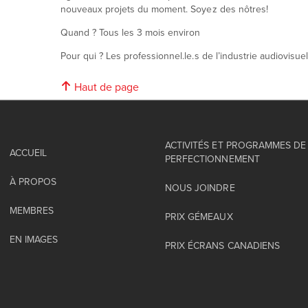
nouveaux projets du moment. Soyez des nôtres!
Quand ? Tous les 3 mois environ
Pour qui ? Les professionnel.le.s de l’industrie audiovisuel
Haut de page
ACTIVITÉS ET PROGRAMMES DE
ACCUEIL
PERFECTIONNEMENT
À PROPOS
NOUS JOINDRE
MEMBRES
PRIX GÉMEAUX
EN IMAGES
PRIX ÉCRANS CANADIENS