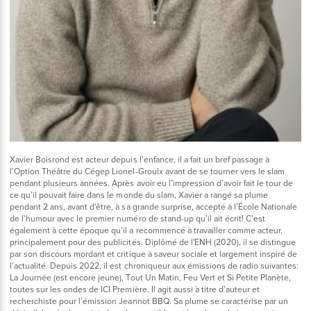
Xavier Boisrond est acteur depuis l’enfance, il a fait un bref passage à
l’Option Théâtre du Cégep Lionel-Groulx avant de se tourner vers le slam
pendant plusieurs années. Après avoir eu l’impression d’avoir fait le tour de
ce qu’il pouvait faire dans le monde du slam, Xavier a rangé sa plume
pendant 2 ans, avant d'être, à sa grande surprise, accepté à l’École Nationale
de l’humour avec le premier numéro de stand-up qu’il ait écrit! C’est
également à cette époque qu’il a recommencé à travailler comme acteur,
principalement pour des publicités. Diplômé de l'ENH (2020), il se distingue
par son discours mordant et critique à saveur sociale et largement inspiré de
l’actualité. Depuis 2022, il est chroniqueur aux émissions de radio suivantes:
La Journée (est encore jeune), Tout Un Matin, Feu Vert et Si Petite Planète,
toutes sur les ondes de ICI Première. Il agit aussi à titre d’auteur et
recherchiste pour l’émission Jeannot BBQ. Sa plume se caractérise par un