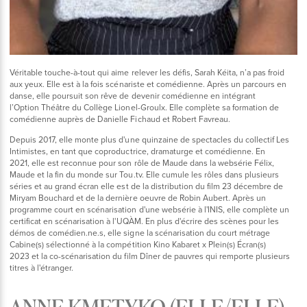
Véritable touche-à-tout qui aime relever les défis, Sarah Kéita, n’a pas froid
aux yeux. Elle est à la fois scénariste et comédienne. Après un parcours en
danse, elle poursuit son rêve de devenir comédienne en intégrant
l’Option Théâtre du Collège Lionel-Groulx. Elle complète sa formation de
comédienne auprès de Danielle Fichaud et Robert Favreau.
Depuis 2017, elle monte plus d'une quinzaine de spectacles du collectif Les
Intimistes, en tant que coproductrice, dramaturge et comédienne. En
2021, elle est reconnue pour son rôle de Maude dans la websérie Félix,
Maude et la fin du monde sur Tou.tv. Elle cumule les rôles dans plusieurs
séries et au grand écran elle est de la distribution du film 23 décembre de
Miryam Bouchard et de la dernière oeuvre de Robin Aubert. Après un
programme court en scénarisation d'une websérie à l'INIS, elle complète un
certificat en scénarisation à l'UQÀM. En plus d'écrire des scènes pour les
démos de comédien.ne.s, elle signe la scénarisation du court métrage
Cabine(s) sélectionné à la compétition Kino Kabaret x Plein(s) Écran(s)
2023 et la co-scénarisation du film Dîner de pauvres qui remporte plusieurs
titres à l'étranger.
ANNE KMETYKO (ELLE/ELLE)