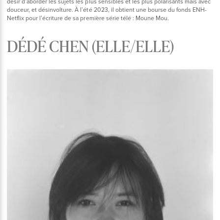
désir d’aborder les sujets les plus sensibles et les plus polarisants mais avec
douceur, et désinvolture. À l’été 2023, il obtient une bourse du fonds ENH-
Netflix pour l’écriture de sa première série télé : Moune Mou.
DÉDÉ CHEN (ELLE/ELLE)