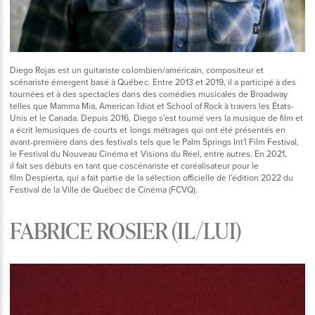
Diego Rojas est un guitariste colombien/américain, compositeur et
scénariste émergent basé à Québec. Entre 2013 et 2019, il a participé à des
tournées et à des spectacles dans des comédies musicales de Broadway
telles que Mamma Mia, American Idiot et School of Rock à travers les États-
Unis et le Canada. Depuis 2016, Diego s'est tourné vers la musique de film et
a écrit lemusiques de courts et longs métrages qui ont été présentés en
avant-première dans des festivals tels que le Palm Springs Int'l Film Festival,
le Festival du Nouveau Cinéma et Visions du Réel, entre autres. En 2021,
il fait ses débuts en tant que coscénariste et coréalisateur pour le
film Despierta, qui a fait partie de la sélection officielle de l'édition 2022 du
Festival de la Ville de Québec de Cinéma (FCVQ).
FABRICE ROSIER (IL/LUI)