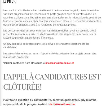
le pitch.
Les candidat.e.s sélectionné.e.s bénéficieront de formations au pitch, de commentaires
sur leurs présentations, de rencontres en petits groupes avec des professionnel.le.s
racisé.e.s actif.ve.s dans l’industrie ainsi que d’un atelier sur la négociation de contrat. Le
tout se terminera avec un pitch final (présentation en plénière + rencontres individuelles)
devant des producteur.trice.s à la recherche de nouveaux projets.
Les personnes désirant soumettre leur candidature doivent avoir un scénario prêt à
présenter, répondre aux critères d'admissibilité et être disponibles aux dates clés de
l’accompagnement qui se tiendra à Montréal.
Un jury composé de professionnel.le.s actif.ve.s de l’industrie sélectionnera les
candidat.e.s.
Les scénaristes retenu.es, auront l'opportunité de présenter leur projets devant des
maisons de production!
Veuillez contacter Nora Hassouna à
nhassouna@academie.ca
L'APPEL À CANDIDATURES EST
CLÔTURÉE!
Pour toute question ou commentaire, communiquez avec Dédy Bilamba,
responsable de la programmation :
dedy@academie.ca