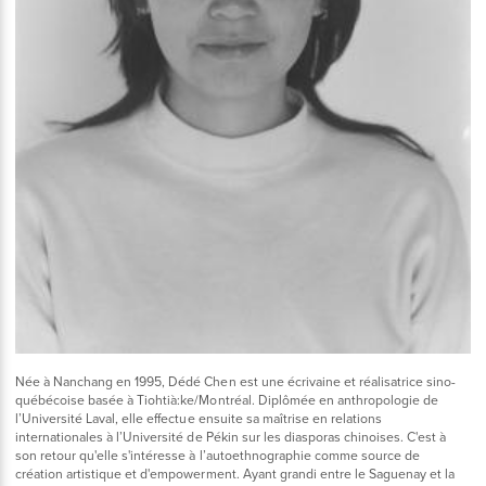
Née à Nanchang en 1995, Dédé Chen est une écrivaine et réalisatrice sino-
québécoise basée à Tiohtià:ke/Montréal. Diplômée en anthropologie de
l’Université Laval, elle effectue ensuite sa maîtrise en relations
internationales à l’Université de Pékin sur les diasporas chinoises. C'est à
son retour qu'elle s'intéresse à l’autoethnographie comme source de
création artistique et d'empowerment. Ayant grandi entre le Saguenay et la