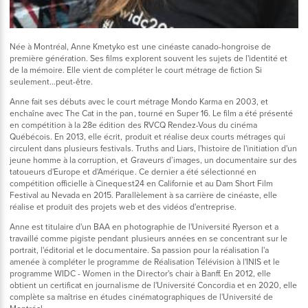
Née à Montréal, Anne Kmetyko est une cinéaste canado-hongroise de
première génération. Ses films explorent souvent les sujets de l'identité et
de la mémoire. Elle vient de compléter le court métrage de fiction Si
seulement...peut-être.
Anne fait ses débuts avec le court métrage Mondo Karma en 2003, et
enchaîne avec The Cat in the pan, tourné en Super 16. Le film a été présenté
en compétition à la 28e édition des RVCQ Rendez-Vous du cinéma
Québécois. En 2013, elle écrit, produit et réalise deux courts métrages qui
circulent dans plusieurs festivals. Truths and Liars, l'histoire de l'initiation d'un
jeune homme à la corruption, et Graveurs d’images, un documentaire sur des
tatoueurs d'Europe et d'Amérique. Ce dernier a été sélectionné en
compétition officielle à Cinequest24 en Californie et au Dam Short Film
Festival au Nevada en 2015. Parallèlement à sa carrière de cinéaste, elle
réalise et produit des projets web et des vidéos d'entreprise.
Anne est titulaire d'un BAA en photographie de l'Université Ryerson et a
travaillé comme pigiste pendant plusieurs années en se concentrant sur le
portrait, l'éditorial et le documentaire. Sa passion pour la réalisation l'a
amenée à compléter le programme de Réalisation Télévision à l'INIS et le
programme WIDC - Women in the Director's chair à Banff. En 2012, elle
obtient un certificat en journalisme de l'Université Concordia et en 2020, elle
complète sa maîtrise en études cinématographiques de l'Université de