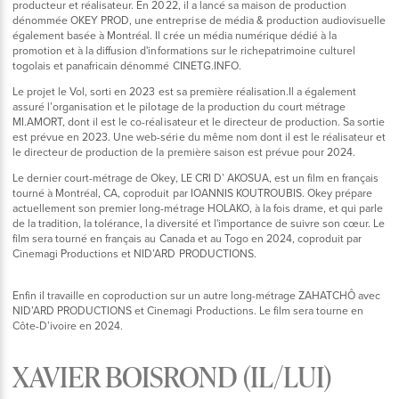
producteur et réalisateur. En 2022, il a lancé sa maison de production
dénommée OKEY PROD, une entreprise de média & production audiovisuelle
également basée à Montréal. Il crée un média numérique dédié à la
promotion et à la diffusion d'informations sur le richepatrimoine culturel
togolais et panafricain dénommé CINETG.INFO.
Le projet le Vol, sorti en 2023 est sa première réalisation.Il a également
assuré l’organisation et le pilotage de la production du court métrage
MI.AMORT, dont il est le co-réalisateur et le directeur de production. Sa sortie
est prévue en 2023. Une web-série du même nom dont il est le réalisateur et
le directeur de production de la première saison est prévue pour 2024.
Le dernier court-métrage de Okey, LE CRI D’ AKOSUA, est un film en français
tourné à Montréal, CA, coproduit par IOANNIS KOUTROUBIS. Okey prépare
actuellement son premier long-métrage HOLAKO, à la fois drame, et qui parle
de la tradition, la tolérance, la diversité et l'importance de suivre son cœur. Le
film sera tourné en français au Canada et au Togo en 2024, coproduit par
Cinemagi Productions et NID’ARD PRODUCTIONS.
Enfin il travaille en coproduction sur un autre long-métrage ZAHATCHÔ avec
NID’ARD PRODUCTIONS et Cinemagi Productions. Le film sera tourne en
Côte-D’ivoire en 2024.
XAVIER BOISROND (IL/LUI)