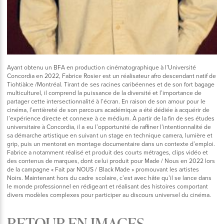
Ayant obtenu un BFA en production cinématographique à l’Université
Concordia en 2022, Fabrice Rosier est un réalisateur afro descendant natif de
Tiohtiàk:e /Montréal. Tirant de ses racines caribéennes et de son fort bagage
multiculturel, il comprend la puissance de la diversité et l’importance de
partager cette intersectionnalité à l’écran. En raison de son amour pour le
cinéma, l’entièreté de son parcours académique a été dédiée à acquérir de
l’expérience directe et connexe à ce médium. À partir de la fin de ses études
universitaire à Concordia, il a eu l’opportunité de raffiner l’intentionnalité de
sa démarche artistique en suivant un stage en technique camera, lumière et
grip, puis un mentorat en montage documentaire dans un contexte d’emploi.
Fabrice a notamment réalisé et produit des courts métrages, clips vidéo et
des contenus de marques, dont celui produit pour Made / Nous en 2022 lors
de la campagne « Fait par NOUS / Black Made » promouvant les artistes
Noirs. Maintenant hors du cadre scolaire, c’est avec hâte qu’il se lance dans
le monde professionnel en rédigeant et réalisant des histoires comportant
divers modèles complexes pour participer au discours universel du cinéma.
RETOUR EN IMAGES