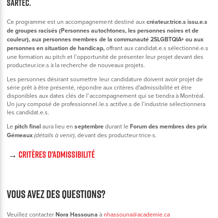
SARTEC.
Ce programme est un accompagnement destiné aux
créateur.trice.s issu.e.s
de groupes racisés (Personnes autochtones, les personnes noires et de
couleur), aux personnes membres de la communauté 2SLGBTQIA+ ou aux
personnes en situation de handicap,
offrant aux candidat.e.s sélectionné.e.s
une formation au pitch et l’opportunité de présenter leur projet devant des
producteur.ice.s à la recherche de nouveaux projets.
Les personnes désirant soumettre leur candidature doivent avoir projet de
série prêt à être présenté, répondre aux critères d'admissibilité et être
disponibles aux dates clés de l’accompagnement qui se tiendra à Montréal.
Un jury composé de professionnel.le.s actif.ve.s de l’industrie sélectionnera
les candidat.e.s.
Le
pitch final
aura lieu en
septembre
durant le
Forum des membres des prix
Gémeaux
, devant des producteur·trice·s.
(détails à venir)
→
CRITÈRES D'ADMISSIBILITÉ
Vous avez des questions?
Veuillez contacter
Nora Hassouna
à
nhassouna@academie.ca