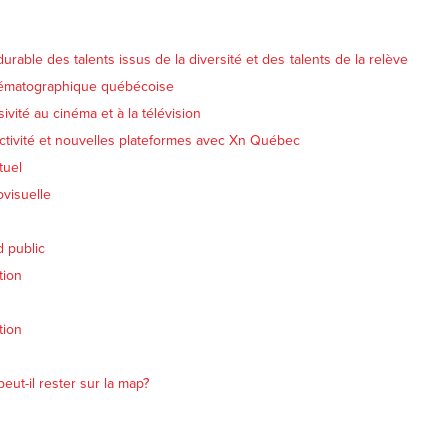
urable des talents issus de la diversité et des talents de la relève
nématographique québécoise
sivité au cinéma et à la télévision
ractivité et nouvelles plateformes avec Xn Québec
tuel
ovisuelle
d public
tion
tion
ut-il rester sur la map?