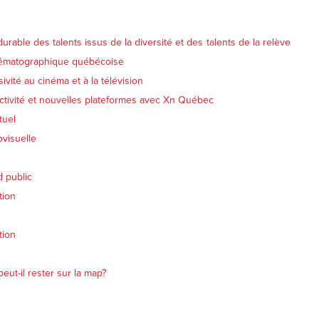
urable des talents issus de la diversité et des talents de la relève
nématographique québécoise
sivité au cinéma et à la télévision
ractivité et nouvelles plateformes avec Xn Québec
tuel
ovisuelle
d public
tion
tion
ut-il rester sur la map?