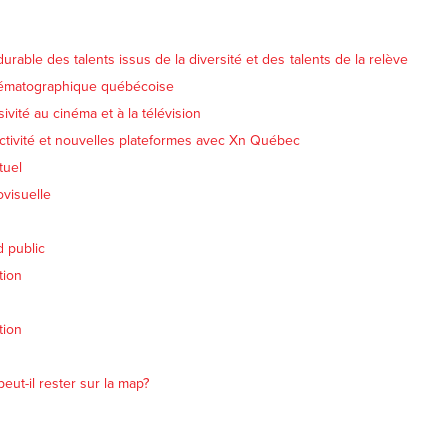
urable des talents issus de la diversité et des talents de la relève
nématographique québécoise
sivité au cinéma et à la télévision
ractivité et nouvelles plateformes avec Xn Québec
tuel
ovisuelle
d public
tion
tion
ut-il rester sur la map?