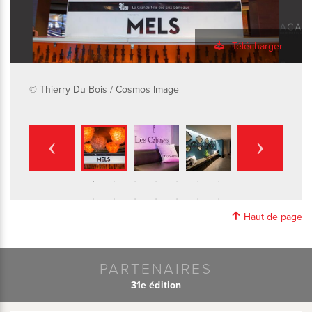
Télécharger
© Thierry Du Bois / Cosmos Image
Haut de page
PARTENAIRES
31e édition