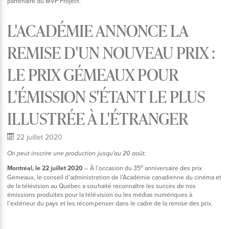
partenaire du MVP Project.
L'ACADÉMIE ANNONCE LA
REMISE D'UN NOUVEAU PRIX :
LE PRIX GÉMEAUX POUR
L'ÉMISSION S'ÉTANT LE PLUS
ILLUSTRÉE À L'ÉTRANGER
22 juillet 2020
.
On peut inscrire une production jusqu'au 20 août
e
Montréal, le 22 juillet 2020
– À l’occasion du 35
anniversaire des prix
Gémeaux, le conseil d’administration de l’Académie canadienne du cinéma et
de la télévision au Québec a souhaité reconnaître les succès de nos
émissions produites pour la télévision ou les médias numériques à
l’extérieur du pays et les récompenser dans le cadre de la remise des prix.