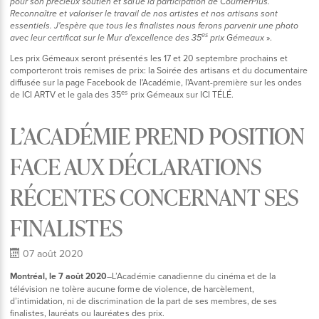
pour son précieux soutien et salue la participation de CourrierPlus.
Reconnaître et valoriser le travail de nos artistes et nos artisans sont
essentiels. J'espère que tous les finalistes nous ferons parvenir une photo
».
es
avec leur certificat sur le Mur d'excellence des 35
prix Gémeaux
Les prix Gémeaux seront présentés les 17 et 20 septembre prochains et
comporteront trois remises de prix: la Soirée des artisans et du documentaire
diffusée sur la page Facebook de l'Académie, l'Avant-première sur les ondes
es
de ICI ARTV et le gala des 35
prix Gémeaux sur ICI TÉLÉ.
L’ACADÉMIE PREND POSITION
FACE AUX DÉCLARATIONS
RÉCENTES CONCERNANT SES
FINALISTES
07 août 2020
Montréal, le 7 août 2020
–L’Académie canadienne du cinéma et de la
télévision ne tolère aucune forme de violence, de harcèlement,
d’intimidation, ni de discrimination de la part de ses membres, de ses
finalistes, lauréats ou lauréates des prix.