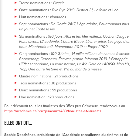
Treize nominations :
Fragile
Onze nominations :
et L
Bye Bye 2019, District 31, La faille
éo
Huit nominations :
Nomades
Sept nominations :
De Garde 24/7, L’âge adulte, Pour toujours plus
et
un jour
Toute la vie
Six nominations :
180 jours, Alix et les Merveilleux, Cochon Dingue,
Faits divers, L’Académie, L’heure Bleue, Lâcher prise, Les pays d’en
et
haut, M’entends-tu ?, Mammouth 2019
Projet 2000
Cinq nominations :
100 Génies, 14 mille millions de choses à savoir,
Boomerang, Cerebrum, Écrivain public, Infoman 2019, L’Échappée,
L’Effet secondaire, La vraie nature, Le 41e Gala de l’ADISQ, Mon fils,
et
Trop, Une autre histoire
Y’a du monde à messe
Quatre nominations : 21 productions
Trois nominations : 38 productions
Deux nominations : 59 productions
Une nomination : 128 productions
Pour découvrir tous les finalistes des 35es prix Gémeaux, rendez-vous au
https://academie.ca/prixgemeaux/483/finalistes-et-laureats
.
ELLES ONT DIT…
Sophie Deschênes, présidente de l’Académie canadienne du cinéma et de