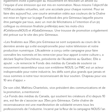
également invité à participer au mouvement en félicitant un artiste ou
l’équipe d’une émission qui est mis en nomination. Nous misons l’objectif de
1 059 accolades virtuelles, soit une accolade pour chaque nommé. Pour se
faire dès aujourd’hui, une courte animation vidéo aux couleurs de la Chaîne
est mise en ligne sur la page Facebook des prix Gémeaux laquelle pourra
être partagée par tous, avec un mot de félicitations à l’intention d’un (e)
collègue ou émission finaliste préféré(e) avec les mots-clics
#CélébronsNOUS et #GalaGémeaux. Une trousse de promotion a également
été prévue sur le site des prix Gémeaux.
« Les finalistes aux 35es prix Gémeaux se sont surpassés au cours de la
dernière année qui a été exceptionnelle pour notre télévision et notre
production numérique. L’Académie a conçu cette campagne pour faire
connaître les nommés et les remercier pour leur apport à notre culture », a
déclaré Sophie Deschênes, présidente de l’Académie au Québec. Elle a
ajouté : « Je remercie le Fonds des médias du Canada de soutenir ce
mouvement rassembleur sous son emblème NOUS. Le FMC est un acteur
indispensable pour notre industrie, les défis sont plus grands que jamais et
nous sommes à notre tour reconnaissant de leur soutien. Chapeau pour vos
10 ans d’appui. »
De son côté, Mathieu Chantelois, vice-président des communications et de
la promotion, a mentionné :
« Le Fonds des médias du Canada, qui soutient les créateurs d’ici depuis 10
ans, est fier de s’associer aux 35es prix Gémeaux. Cette chaîne de
reconnaissance est une manifestation de solidarité envers tous les
professionnels de l’industrie. Incarné par la fleur de la campagne NOUS l’an