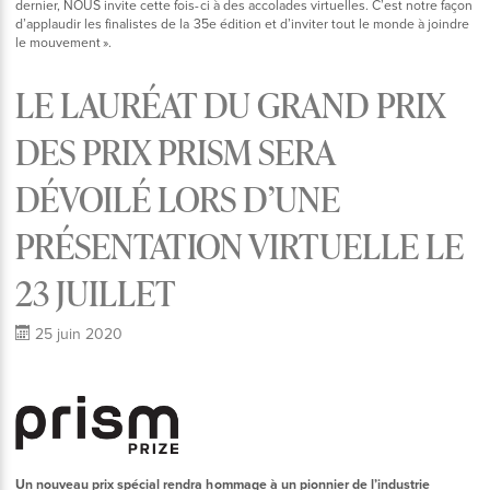
dernier, NOUS invite cette fois-ci à des accolades virtuelles. C’est notre façon
d’applaudir les finalistes de la 35e édition et d’inviter tout le monde à joindre
le mouvement ».
LE LAURÉAT DU GRAND PRIX
DES PRIX PRISM SERA
DÉVOILÉ LORS D’UNE
PRÉSENTATION VIRTUELLE LE
23 JUILLET
25 juin 2020
Un nouveau prix spécial rendra hommage à un pionnier de l’industrie