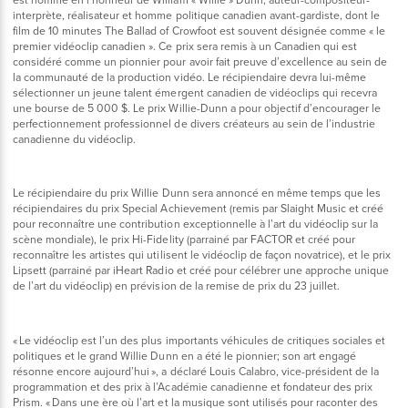
interprète, réalisateur et homme politique canadien avant-gardiste, dont le
film de 10 minutes The Ballad of Crowfoot est souvent désignée comme « le
premier vidéoclip canadien ». Ce prix sera remis à un Canadien qui est
considéré comme un pionnier pour avoir fait preuve d’excellence au sein de
la communauté de la production vidéo. Le récipiendaire devra lui-même
sélectionner un jeune talent émergent canadien de vidéoclips qui recevra
une bourse de 5 000 $. Le prix Willie-Dunn a pour objectif d’encourager le
perfectionnement professionnel de divers créateurs au sein de l’industrie
canadienne du vidéoclip.
Le récipiendaire du prix Willie Dunn sera annoncé en même temps que les
récipiendaires du prix Special Achievement (remis par Slaight Music et créé
pour reconnaître une contribution exceptionnelle à l’art du vidéoclip sur la
scène mondiale), le prix Hi-Fidelity (parrainé par FACTOR et créé pour
reconnaître les artistes qui utilisent le vidéoclip de façon novatrice), et le prix
Lipsett (parrainé par iHeart Radio et créé pour célébrer une approche unique
de l’art du vidéoclip) en prévision de la remise de prix du 23 juillet.
« Le vidéoclip est l’un des plus importants véhicules de critiques sociales et
politiques et le grand Willie Dunn en a été le pionnier; son art engagé
résonne encore aujourd’hui », a déclaré Louis Calabro, vice-président de la
programmation et des prix à l’Académie canadienne et fondateur des prix
Prism. « Dans une ère où l’art et la musique sont utilisés pour raconter des