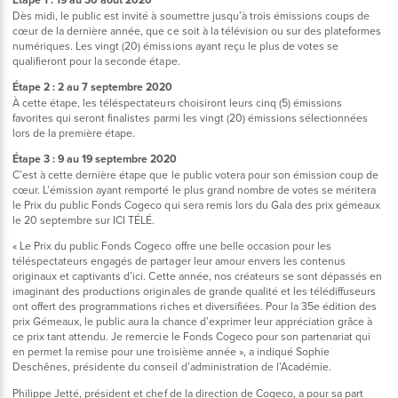
Dès midi, le public est invité à soumettre jusqu’à trois émissions coups de
cœur de la dernière année, que ce soit à la télévision ou sur des plateformes
numériques. Les vingt (20) émissions ayant reçu le plus de votes se
qualifieront pour la seconde étape.
Étape 2 : 2 au 7 septembre 2020
À cette étape, les téléspectateurs choisiront leurs cinq (5) émissions
favorites qui seront finalistes parmi les vingt (20) émissions sélectionnées
lors de la première étape.
Étape 3 : 9 au 19 septembre 2020
C’est à cette dernière étape que le public votera pour son émission coup de
cœur. L’émission ayant remporté le plus grand nombre de votes se méritera
le Prix du public Fonds Cogeco qui sera remis lors du Gala des prix gémeaux
le 20 septembre sur ICI TÉLÉ.
« Le Prix du public Fonds Cogeco offre une belle occasion pour les
téléspectateurs engagés de partager leur amour envers les contenus
originaux et captivants d’ici. Cette année, nos créateurs se sont dépassés en
imaginant des productions originales de grande qualité et les télédiffuseurs
ont offert des programmations riches et diversifiées. Pour la 35e édition des
prix Gémeaux, le public aura la chance d’exprimer leur appréciation grâce à
ce prix tant attendu. Je remercie le Fonds Cogeco pour son partenariat qui
en permet la remise pour une troisième année », a indiqué Sophie
Deschênes, présidente du conseil d’administration de l’Académie.
Philippe Jetté, président et chef de la direction de Cogeco, a pour sa part