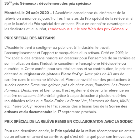
es
35
prix Gémeaux : dévoilement des prix spéciaux
Montréal, le 24 août 2020
– L’Académie canadienne du cinéma et de la
télévision annonce aujourd’hui les finalistes du Prix spécial de la relève ainsi
que le lauréat du Prix spécial des artisans. Pour en connaître davantage sur
les finalistes et le lauréat,
rendez-vous sur le site Web des prix Gémeaux
.
PRIX SPÉCIAL DES ARTISANS
L’Académie tient à souligner au public et à l’industrie, le travail,
l’accomplissement et l’apport remarquables d’un artisan. Créé en 2019, le
Prix spécial des artisans honore un créateur pour l’ensemble de sa carrière et
son implication dans l’industrie canadienne francophone télévisuelle ou
numérique. Cette année, pour ses réalisations et sa contribution, le prix est
décerné au
régisseur de plateau Pierre St-Cyr
. Avec près de 40 ans de
carrière dans le domaine télévisuel, Pierre a travaillé sur des productions à
succès comme
,
,
,
Dans une galaxie près de chez vous
Ramdam
Les Parent
,
et bien plus. Il est également devenu la référence en
Rumeurs
Destinées
matière de
à Montréal grâce à sa participation à plusieurs séries
sitcoms
inoubliables telles que
,
,
,
,
Radio Enfer
La Petite Vie
Histoires de filles
KM/H
etc. Pierre St-Cyr recevra le Prix spécial des artisans lors de la
Soirée des
artisans et du documentaire
le 17 septembre prochain.
PRIX SPÉCIAL DE LA RELÈVE REMIS EN COLLABORATION AVEC LA SODEC
Pour une deuxième année, le
Prix spécial de la relève
récompense un artiste
ou un artisan entamant sa carrière, qui s’est démarqué pour son innovation,