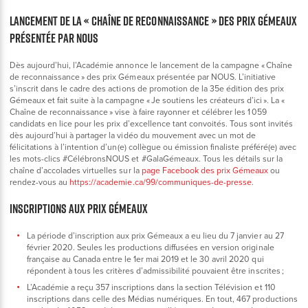
LANCEMENT DE LA « CHAÎNE DE RECONNAISSANCE » DES PRIX GÉMEAUX
PRÉSENTÉE PAR NOUS
Dès aujourd’hui, l’Académie annonce le lancement de la campagne « Chaîne
de reconnaissance » des prix Gémeaux présentée par NOUS. L’initiative
s’inscrit dans le cadre des actions de promotion de la 35e édition des prix
Gémeaux et fait suite à la campagne « Je soutiens les créateurs d’ici ». La «
Chaîne de reconnaissance » vise à faire rayonner et célébrer les 1 059
candidats en lice pour les prix d’excellence tant convoités. Tous sont invités
dès aujourd’hui à partager la vidéo du mouvement avec un mot de
félicitations à l’intention d’un(e) collègue ou émission finaliste préféré(e) avec
les mots-clics #CélébronsNOUS et #GalaGémeaux. Tous les détails sur la
chaîne d’accolades virtuelles sur la
page Facebook des prix Gémeaux
ou
rendez-vous au
https://academie.ca/99/communiques-de-presse
.
INSCRIPTIONS AUX PRIX GÉMEAUX
La période d’inscription aux prix Gémeaux a eu lieu du 7 janvier au 27
février 2020. Seules les productions diffusées en version originale
française au Canada entre le 1er mai 2019 et le 30 avril 2020 qui
répondent à tous les critères d’admissibilité pouvaient être inscrites ;
L’Académie a reçu 357 inscriptions dans la section Télévision et 110
inscriptions dans celle des Médias numériques. En tout, 467 productions