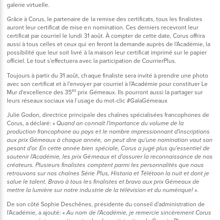
galerie virtuelle.
Grâce à Corus, le partenaire de la remise des certificats, tous les finalistes
auront leur certificat de mise en nomination. Ces derniers recevront leur
certificat par courriel le lundi 31 août. À compter de cette date, Corus offrira
aussi à tous celles et ceux qui en feront la demande auprès de l'Académie, la
possibilité que leur soit livré à la maison leur certificat imprimé sur le papier
officiel. Le tout s'effectuera avec la participation de CourrierPlus.
Toujours à partir du 31 août, chaque finaliste sera invité à prendre une photo
avec son certificat et à l'envoyer par courriel à l'Académie pour constituer Le
es
Mur d'excellence des 35
prix Gémeaux. Ils pourront aussi la partager sur
leurs réseaux sociaux via l’usage du mot-clic #GalaGémeaux
Julie Godon, directrice principale des chaînes spécialisées francophones de
Corus, a déclaré: «
Quand on connaît l'importance du volume de la
production francophone au pays et le nombre impressionnant d'inscriptions
aux prix Gémeaux à chaque année, on peut dire qu'une nomination vaut son
pesant d'or. En cette année bien spéciale, Corus a jugé plus qu'essentiel de
soutenir l'Académie, les prix Gémeaux et d'assurer la reconnaissance de nos
créateurs. Plusieurs finalistes comptent parmi les personnalités que nous
retrouvons sur nos chaînes Série Plus, Historia et Télétoon la nuit et dont je
salue le talent. Bravo à tous les finalistes et bravo aux prix Gémeaux de
».
mettre la lumière sur notre industrie de la télévision et du numérique!
De son côté Sophie Deschênes, présidente du conseil d'administration de
l'Académie, a ajouté: «
Au nom de l'Académie, je remercie sincèrement Corus