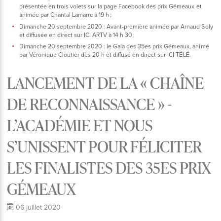
présentée en trois volets sur la page Facebook des prix Gémeaux et
animée par Chantal Lamarre à 19 h ;
Dimanche 20 septembre 2020 : Avant-première animée par Arnaud Soly
et diffusée en direct sur ICI ARTV à 14 h 30 ;
Dimanche 20 septembre 2020 : le Gala des 35es prix Gémeaux, animé
par Véronique Cloutier dès 20 h et diffusé en direct sur ICI TÉLÉ.
LANCEMENT DE LA « CHAÎNE
DE RECONNAISSANCE » -
L’ACADÉMIE ET NOUS
S’UNISSENT POUR FÉLICITER
LES FINALISTES DES 35ES PRIX
GÉMEAUX
06 juillet 2020