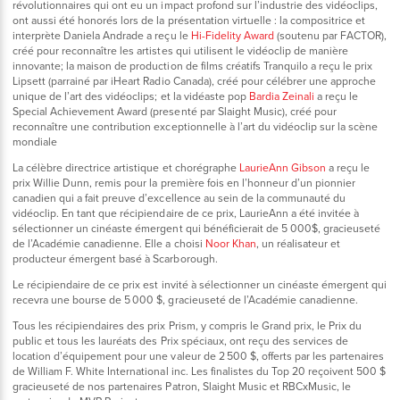
révolutionnaires qui ont eu un impact profond sur l’industrie des vidéoclips,
ont aussi été honorés lors de la présentation virtuelle : la compositrice et
interprète Daniela Andrade a reçu le
Hi-Fidelity Award
(soutenu par FACTOR),
créé pour reconnaître les artistes qui utilisent le vidéoclip de manière
innovante; la maison de production de films créatifs Tranquilo a reçu le prix
Lipsett (parrainé par iHeart Radio Canada), créé pour célébrer une approche
unique de l’art des vidéoclips; et la vidéaste pop
Bardia Zeinali
a reçu le
Special Achievement Award (presenté par Slaight Music), créé pour
reconnaître une contribution exceptionnelle à l’art du vidéoclip sur la scène
mondiale
La célèbre directrice artistique et chorégraphe
LaurieAnn Gibson
a reçu le
prix Willie Dunn, remis pour la première fois en l’honneur d’un pionnier
canadien qui a fait preuve d’excellence au sein de la communauté du
vidéoclip. En tant que récipiendaire de ce prix, LaurieAnn a été invitée à
sélectionner un cinéaste émergent qui bénéficierait de 5 000$, gracieuseté
de l’Académie canadienne. Elle a choisi
Noor Khan
, un réalisateur et
producteur émergent basé à Scarborough.
Le récipiendaire de ce prix est invité à sélectionner un cinéaste émergent qui
recevra une bourse de 5 000 $, gracieuseté de l’Académie canadienne.
Tous les récipiendaires des prix Prism, y compris le Grand prix, le Prix du
public et tous les lauréats des Prix spéciaux, ont reçu des services de
location d’équipement pour une valeur de 2 500 $, offerts par les partenaires
de William F. White International inc. Les finalistes du Top 20 reçoivent 500 $
gracieuseté de nos partenaires Patron, Slaight Music et RBCxMusic, le