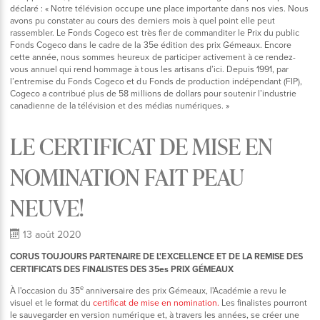
déclaré : « Notre télévision occupe une place importante dans nos vies. Nous
avons pu constater au cours des derniers mois à quel point elle peut
rassembler. Le Fonds Cogeco est très fier de commanditer le Prix du public
Fonds Cogeco dans le cadre de la 35e édition des prix Gémeaux. Encore
cette année, nous sommes heureux de participer activement à ce rendez-
vous annuel qui rend hommage à tous les artisans d’ici. Depuis 1991, par
l’entremise du Fonds Cogeco et du Fonds de production indépendant (FIP),
Cogeco a contribué plus de 58 millions de dollars pour soutenir l’industrie
canadienne de la télévision et des médias numériques. »
LE CERTIFICAT DE MISE EN
NOMINATION FAIT PEAU
NEUVE!
13 août 2020
CORUS TOUJOURS PARTENAIRE DE L'EXCELLENCE ET DE LA REMISE DES
CERTIFICATS DES FINALISTES DES 35es PRIX GÉMEAUX
e
À l'occasion du 35
anniversaire des prix Gémeaux, l'Académie a revu le
visuel et le format du
certificat de mise en nomination.
Les finalistes pourront
le sauvegarder en version numérique et, à travers les années, se créer une