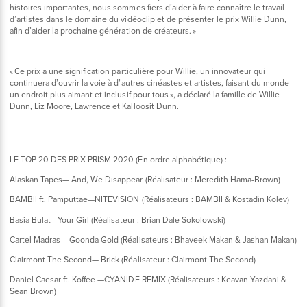
histoires importantes, nous sommes fiers d’aider à faire connaître le travail
d’artistes dans le domaine du vidéoclip et de présenter le prix Willie Dunn,
afin d’aider la prochaine génération de créateurs. »
« Ce prix a une signification particulière pour Willie, un innovateur qui
continuera d’ouvrir la voie à d’autres cinéastes et artistes, faisant du monde
un endroit plus aimant et inclusif pour tous », a déclaré la famille de Willie
Dunn, Liz Moore, Lawrence et Kalloosit Dunn.
LE TOP 20 DES PRIX PRISM 2020 (En ordre alphabétique) :
Alaskan Tapes— And, We Disappear (Réalisateur : Meredith Hama-Brown)
BAMBII ft. Pamputtae—NITEVISION (Réalisateurs : BAMBII & Kostadin Kolev)
Basia Bulat - Your Girl (Réalisateur : Brian Dale Sokolowski)
Cartel Madras —Goonda Gold (Réalisateurs : Bhaveek Makan & Jashan Makan)
Clairmont The Second— Brick (Réalisateur : Clairmont The Second)
Daniel Caesar ft. Koffee —CYANIDE REMIX (Réalisateurs : Keavan Yazdani &
Sean Brown)