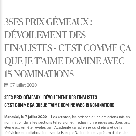
35ES PRIX GÉMEAUX :
DÉVOILEMENT DES
FINALISTES - C’EST COMME ÇA
QUE JE T’AIME DOMINE AVEC
15 NOMINATIONS
07 juillet 2020
35es prix Gémeaux : dévoilement des finalistes
C’est comme ça que je t’aime domine avec 15 nominations
Montréal, le 7 juillet 2020
– Les artistes, les artisans et les émissions mis en
nomination dans les sections télévision et médias numériques aux 35es prix
Gémeaux ont été révélés par l’Académie canadienne du cinéma et de la
télévision en collaboration avec la Banque Nationale cet après-midi dans le