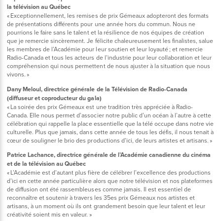
la télévision au Québec
« Exceptionnellement, les remises de prix Gémeaux adopteront des formats
de présentations différents pour une année hors du commun. Nous ne
pourrions le faire sans le talent et la résilience de nos équipes de création
que je remercie sincèrement. Je félicite chaleureusement les finalistes, salue
les membres de l’Académie pour leur soutien et leur loyauté ; et remercie
Radio-Canada et tous les acteurs de l’industrie pour leur collaboration et leur
compréhension qui nous permettent de nous ajuster à la situation que nous
vivons. »
Dany Meloul, directrice générale de la Télévision de Radio-Canada
(diffuseur et coproducteur du gala)
« La soirée des prix Gémeaux est une tradition très appréciée à Radio-
Canada. Elle nous permet d’associer notre public d’un océan à l’autre à cette
célébration qui rappelle la place essentielle que la télé occupe dans notre vie
culturelle. Plus que jamais, dans cette année de tous les défis, il nous tenait à
cœur de souligner le brio des productions d’ici, de leurs artistes et artisans. »
Patrice Lachance, directrice générale de l’Académie canadienne du cinéma
et de la télévision au Québec
« L’Académie est d’autant plus fière de célébrer l’excellence des productions
d’ici en cette année particulière alors que notre télévision et nos plateformes
de diffusion ont été rassembleuses comme jamais. Il est essentiel de
reconnaître et soutenir à travers les 35es prix Gémeaux nos artistes et
artisans, à un moment où ils ont grandement besoin que leur talent et leur
créativité soient mis en valeur. »