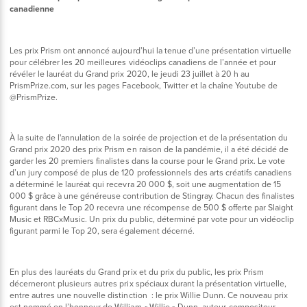
canadienne
Les prix Prism ont annoncé aujourd’hui la tenue d’une présentation virtuelle
pour célébrer les 20 meilleures vidéoclips canadiens de l’année et pour
révéler le lauréat du Grand prix 2020, le jeudi 23 juillet à 20 h au
PrismPrize.com, sur les pages Facebook, Twitter et la chaîne Youtube de
@PrismPrize.
À la suite de l'annulation de la soirée de projection et de la présentation du
Grand prix 2020 des prix Prism en raison de la pandémie, il a été décidé de
garder les 20 premiers finalistes dans la course pour le Grand prix. Le vote
d’un jury composé de plus de 120 professionnels des arts créatifs canadiens
a déterminé le lauréat qui recevra 20 000 $, soit une augmentation de 15
000 $ grâce à une généreuse contribution de Stingray. Chacun des finalistes
figurant dans le Top 20 recevra une récompense de 500 $ offerte par Slaight
Music et RBCxMusic. Un prix du public, déterminé par vote pour un vidéoclip
figurant parmi le Top 20, sera également décerné.
En plus des lauréats du Grand prix et du prix du public, les prix Prism
décerneront plusieurs autres prix spéciaux durant la présentation virtuelle,
entre autres une nouvelle distinction : le prix Willie Dunn. Ce nouveau prix
est nommé en l’honneur de William « Willie » Dunn, auteur-compositeur-