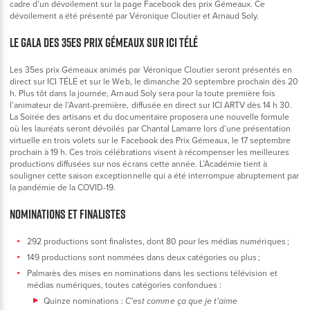
cadre d’un dévoilement sur la page Facebook des prix Gémeaux. Ce
dévoilement a été présenté par Véronique Cloutier et Arnaud Soly.
LE GALA DES 35ES PRIX GÉMEAUX SUR ICI TÉLÉ
Les 35es prix Gémeaux animés par Véronique Cloutier seront présentés en
direct sur ICI TÉLÉ et sur le Web, le dimanche 20 septembre prochain dès 20
h. Plus tôt dans la journée, Arnaud Soly sera pour la toute première fois
l’animateur de l’Avant-première, diffusée en direct sur ICI ARTV dès 14 h 30.
La Soirée des artisans et du documentaire proposera une nouvelle formule
où les lauréats seront dévoilés par Chantal Lamarre lors d’une présentation
virtuelle en trois volets sur le Facebook des Prix Gémeaux, le 17 septembre
prochain à 19 h. Ces trois célébrations visent à récompenser les meilleures
productions diffusées sur nos écrans cette année. L’Académie tient à
souligner cette saison exceptionnelle qui a été interrompue abruptement par
la pandémie de la COVID-19.
NOMINATIONS ET FINALISTES
292 productions sont finalistes, dont 80 pour les médias numériques ;
149 productions sont nommées dans deux catégories ou plus ;
Palmarès des mises en nominations dans les sections télévision et
médias numériques, toutes catégories confondues :
Quinze nominations :
C’est comme ça que je t’aime