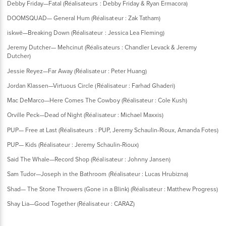
Debby Friday—Fatal (Réalisateurs : Debby Friday & Ryan Ermacora)
DOOMSQUAD— General Hum (Réalisateur : Zak Tatham)
iskwē—Breaking Down (Réalisateur : Jessica Lea Fleming)
Jeremy Dutcher— Mehcinut (Réalisateurs : Chandler Levack & Jeremy
Dutcher)
Jessie Reyez—Far Away (Réalisateur : Peter Huang)
Jordan Klassen—Virtuous Circle (Réalisateur : Farhad Ghaderi)
Mac DeMarco—Here Comes The Cowboy (Réalisateur : Cole Kush)
Orville Peck—Dead of Night (Réalisateur : Michael Maxxis)
PUP— Free at Last (Réalisateurs : PUP, Jeremy Schaulin-Rioux, Amanda Fotes)
PUP— Kids (Réalisateur : Jeremy Schaulin-Rioux)
Said The Whale—Record Shop (Réalisateur : Johnny Jansen)
Sam Tudor—Joseph in the Bathroom (Réalisateur : Lucas Hrubizna)
Shad— The Stone Throwers (Gone in a Blink) (Réalisateur : Matthew Progress)
Shay Lia—Good Together (Réalisateur : CARAZ)