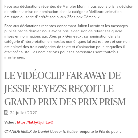
Face aux déclarations récentes de Maripier Morin, nous avons pris la décision
de retirer sa mise en nomination dans la catégorie Meilleure animation:
émission ou série d'intérêt social aux 35es prix Gémeaux.
Face aux déclarations récentes concernant Julien Lacroix et les messages
publiés par ce dernier, nous avons pris la décision de retirer ses quatre
mises en nominations aux 35es prix Gémeaux : sa nomination dans la
catégorie d'interprétation en médias numériques lui est retirée ; et son nom
est enlevé des trois catégories de texte et d'animation pour lesquelles il
était cofinaliste. Les nominations pour ses partenaires sont toutefois
maintenues.
LE VIDÉOCLIP FAR AWAY DE
JESSIE REYEZ’S REÇOIT LE
GRAND PRIX DES PRIX PRISM
24 juillet 2020
Vidéo :
https://bit.ly/3juFEwC
remporte le Prix du public
CYANIDE REMIX de Daniel Caesar ft. Koffee