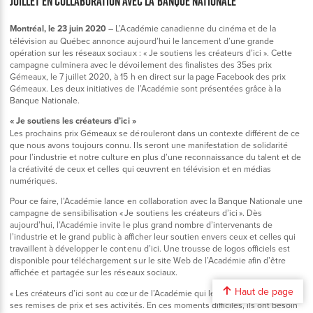
juillet en collaboration avec la Banque Nationale
Montréal, le 23 juin 2020
– L’Académie canadienne du cinéma et de la
télévision au Québec annonce aujourd’hui le lancement d’une grande
opération sur les réseaux sociaux : « Je soutiens les créateurs d’ici ». Cette
campagne culminera avec le dévoilement des finalistes des 35es prix
Gémeaux, le 7 juillet 2020, à 15 h en direct sur la page Facebook des prix
Gémeaux. Les deux initiatives de l’Académie sont présentées grâce à la
Banque Nationale.
« Je soutiens les créateurs d’ici »
Les prochains prix Gémeaux se dérouleront dans un contexte différent de ce
que nous avons toujours connu. Ils seront une manifestation de solidarité
pour l’industrie et notre culture en plus d’une reconnaissance du talent et de
la créativité de ceux et celles qui œuvrent en télévision et en médias
numériques.
Pour ce faire, l’Académie lance en collaboration avec la Banque Nationale une
campagne de sensibilisation « Je soutiens les créateurs d’ici ». Dès
aujourd’hui, l’Académie invite le plus grand nombre d’intervenants de
l’industrie et le grand public à afficher leur soutien envers ceux et celles qui
travaillent à développer le contenu d’ici. Une trousse de logos officiels est
disponible pour téléchargement sur le site Web de l’Académie afin d’être
affichée et partagée sur les réseaux sociaux.
Haut de page
« Les créateurs d’ici sont au cœur de l’Académie qui les fait rayonner à travers
ses remises de prix et ses activités. En ces moments difficiles, ils ont besoin