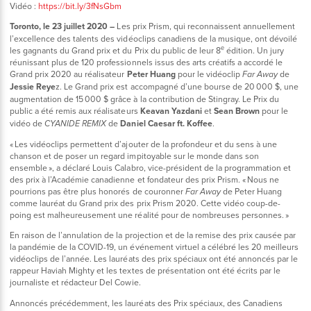
Vidéo :
https://bit.ly/3fNsGbm
Toronto, le 23 juillet 2020 –
Les prix Prism, qui reconnaissent annuellement
l’excellence des talents des vidéoclips canadiens de la musique, ont dévoilé
e
les gagnants du Grand prix et du Prix du public de leur 8
édition. Un jury
réunissant plus de 120 professionnels issus des arts créatifs a accordé le
Grand prix 2020 au réalisateur
Peter Huang
pour le vidéoclip
de
Far Away
Jessie Reye
z. Le Grand prix est accompagné d’une bourse de 20 000 $, une
augmentation de 15 000 $ grâce à la contribution de Stingray. Le Prix du
public a été remis aux réalisateurs
Keavan Yazdani
et
Sean Brown
pour le
vidéo de
de
Daniel Caesar ft. Koffee
.
CYANIDE REMIX
« Les vidéoclips permettent d’ajouter de la profondeur et du sens à une
chanson et de poser un regard impitoyable sur le monde dans son
ensemble », a déclaré Louis Calabro, vice-président de la programmation et
des prix à l’Académie canadienne et fondateur des prix Prism. « Nous ne
pourrions pas être plus honorés de couronner
de Peter Huang
Far Away
comme lauréat du Grand prix des prix Prism 2020. Cette vidéo coup-de-
poing est malheureusement une réalité pour de nombreuses personnes. »
En raison de l’annulation de la projection et de la remise des prix causée par
la pandémie de la COVID-19, un événement virtuel a célébré les 20 meilleurs
vidéoclips de l’année. Les lauréats des prix spéciaux ont été annoncés par le
rappeur Haviah Mighty et les textes de présentation ont été écrits par le
journaliste et rédacteur Del Cowie.
Annoncés précédemment, les lauréats des Prix spéciaux, des Canadiens