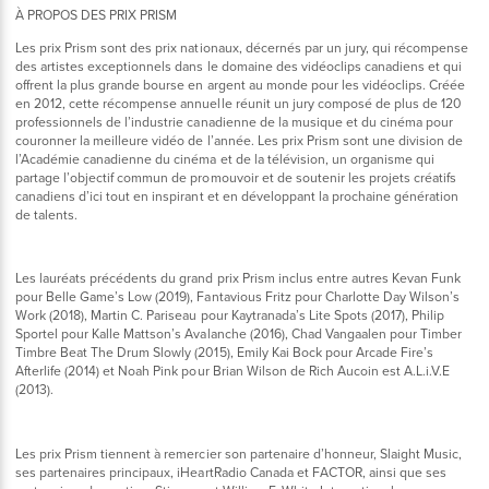
À PROPOS DES PRIX PRISM
Les prix Prism sont des prix nationaux, décernés par un jury, qui récompense
des artistes exceptionnels dans le domaine des vidéoclips canadiens et qui
offrent la plus grande bourse en argent au monde pour les vidéoclips. Créée
en 2012, cette récompense annuelle réunit un jury composé de plus de 120
professionnels de l’industrie canadienne de la musique et du cinéma pour
couronner la meilleure vidéo de l’année. Les prix Prism sont une division de
l’Académie canadienne du cinéma et de la télévision, un organisme qui
partage l’objectif commun de promouvoir et de soutenir les projets créatifs
canadiens d’ici tout en inspirant et en développant la prochaine génération
de talents.
Les lauréats précédents du grand prix Prism inclus entre autres Kevan Funk
pour Belle Game’s Low (2019), Fantavious Fritz pour Charlotte Day Wilson’s
Work (2018), Martin C. Pariseau pour Kaytranada’s Lite Spots (2017), Philip
Sportel pour Kalle Mattson’s Avalanche (2016), Chad Vangaalen pour Timber
Timbre Beat The Drum Slowly (2015), Emily Kai Bock pour Arcade Fire’s
Afterlife (2014) et Noah Pink pour Brian Wilson de Rich Aucoin est A.L.i.V.E
(2013).
Les prix Prism tiennent à remercier son partenaire d’honneur, Slaight Music,
ses partenaires principaux, iHeartRadio Canada et FACTOR, ainsi que ses