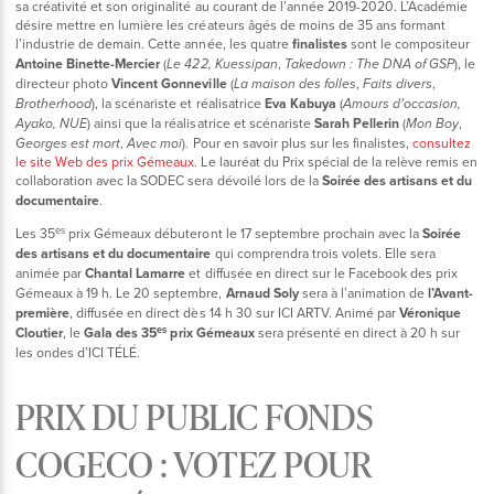
sa créativité et son originalité au courant de l’année 2019-2020. L’Académie
désire mettre en lumière les créateurs âgés de moins de 35 ans formant
l’industrie de demain. Cette année, les quatre
finalistes
sont le compositeur
Antoine Binette-Mercier
(
,
), le
Le 422, Kuessipan
Takedown : The DNA of GSP
directeur photo
Vincent Gonneville
(
,
,
La maison des folles
Faits divers
), la scénariste et réalisatrice
Eva Kabuya
(
Brotherhood
Amours d’occasion,
) ainsi que la réalisatrice et scénariste
Sarah Pellerin
(
,
Ayako, NUE
Mon Boy
,
). Pour en savoir plus sur les finalistes,
consultez
Georges est mort
Avec moi
le site Web des prix Gémeaux
. Le lauréat du Prix spécial de la relève remis en
collaboration avec la SODEC sera dévoilé lors de la
Soirée des artisans et du
documentaire
.
es
Les 35
prix Gémeaux débuteront le 17 septembre prochain avec la
Soirée
des artisans et du documentaire
qui comprendra trois volets. Elle sera
animée par
Chantal Lamarre
et diffusée en direct sur le Facebook des prix
Gémeaux à 19 h. Le 20 septembre,
Arnaud Soly
sera à l’animation de
l’Avant-
première
, diffusée en direct dès 14 h 30 sur ICI ARTV. Animé par
Véronique
es
Cloutier
, le
Gala des 35
prix Gémeaux
sera présenté en direct à 20 h sur
les ondes d’ICI TÉLÉ.
PRIX DU PUBLIC FONDS
COGECO : VOTEZ POUR