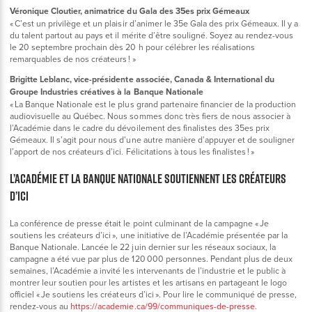
Véronique Cloutier, animatrice du Gala des 35es prix Gémeaux
« C’est un privilège et un plaisir d’animer le 35e Gala des prix Gémeaux. Il y a
du talent partout au pays et il mérite d’être souligné. Soyez au rendez-vous
le 20 septembre prochain dès 20 h pour célébrer les réalisations
remarquables de nos créateurs ! »
Brigitte Leblanc, vice-présidente associée, Canada & International du
Groupe Industries créatives à la Banque Nationale
« La Banque Nationale est le plus grand partenaire financier de la production
audiovisuelle au Québec. Nous sommes donc très fiers de nous associer à
l’Académie dans le cadre du dévoilement des finalistes des 35es prix
Gémeaux. Il s’agit pour nous d’une autre manière d’appuyer et de souligner
l’apport de nos créateurs d’ici. Félicitations à tous les finalistes ! »
L’ACADÉMIE ET LA BANQUE NATIONALE SOUTIENNENT LES CRÉATEURS
D’ICI
La conférence de presse était le point culminant de la campagne « Je
soutiens les créateurs d’ici », une initiative de l’Académie présentée par la
Banque Nationale. Lancée le 22 juin dernier sur les réseaux sociaux, la
campagne a été vue par plus de 120 000 personnes. Pendant plus de deux
semaines, l’Académie a invité les intervenants de l’industrie et le public à
montrer leur soutien pour les artistes et les artisans en partageant le logo
officiel « Je soutiens les créateurs d’ici ». Pour lire le communiqué de presse,
rendez-vous au
https://academie.ca/99/communiques-de-presse
.