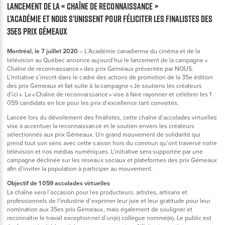
Lancement de la « Chaîne de reconnaissance »
L’Académie et NOUS s’unissent pour féliciter les finalistes des
35es prix Gémeaux
Montréal, le 7 juillet 2020
– L’Académie canadienne du cinéma et de la
télévision au Québec annonce aujourd’hui le lancement de la campagne «
Chaîne de reconnaissance » des prix Gémeaux présentée par NOUS.
L’initiative s’inscrit dans le cadre des actions de promotion de la 35e édition
des prix Gémeaux et fait suite à la campagne « Je soutiens les créateurs
d’ici ». La « Chaîne de reconnaissance » vise à faire rayonner et célébrer les 1
059 candidats en lice pour les prix d’excellence tant convoités.
Lancée lors du dévoilement des finalistes, cette chaîne d’accolades virtuelles
vise à accentuer la reconnaissance et le soutien envers les créateurs
sélectionnés aux prix Gémeaux. Un grand mouvement de solidarité qui
prend tout son sens avec cette saison hors du commun qu’ont traversé notre
télévision et nos médias numériques. L’initiative sera supportée par une
campagne déclinée sur les réseaux sociaux et plateformes des prix Gémeaux
afin d’inviter la population à participer au mouvement.
Objectif de 1 059 accolades virtuelles
La chaîne sera l’occasion pour les producteurs, artistes, artisans et
professionnels de l’industrie d’exprimer leur joie et leur gratitude pour leur
nomination aux 35es prix Gémeaux, mais également de souligner et
reconnaître le travail exceptionnel d’un(e) collègue nommé(e). Le public est